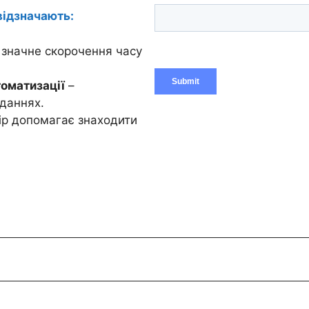
відзначають:
 значне скорочення часу
томатизації
–
вданнях.
бір допомагає знаходити