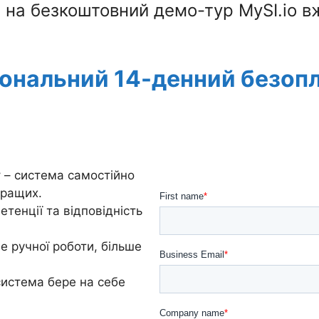
 на безкоштовний демо-тур MySI.io вж
ональний 14-денний безопл
у
– система самостійно
кращих.
тенції та відповідність
 ручної роботи, більше
система бере на себе