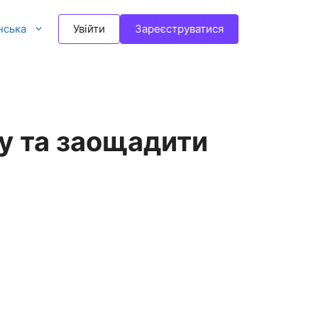
нська
Увійти
Зареєструватися
гу та заощадити