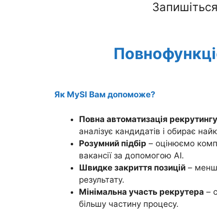
Запишіться
Повнофункці
Як MySI Вам допоможе?
Повна автоматизація рекрутинг
аналізує кандидатів і обирає най
Розумний підбір
– оцінюємо компе
вакансії за допомогою AI.
Швидке закриття позицій
– менше
результату.
Мінімальна участь рекрутера
– 
більшу частину процесу.