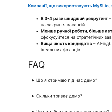
Компанії, що використовують MySI.io, 
В 3-4 рази швидший рекрутинг
–
на закриття вакансій.
Менше ручної роботи, більше ав
сфокусуйтеся на стратегічних за
Вища якість кандидатів
– AI-під
ідеальних фахівців.
FAQ
Що я отримаю під час демо?
Скільки триває демо?
Чи потрібно щось встановлювати?