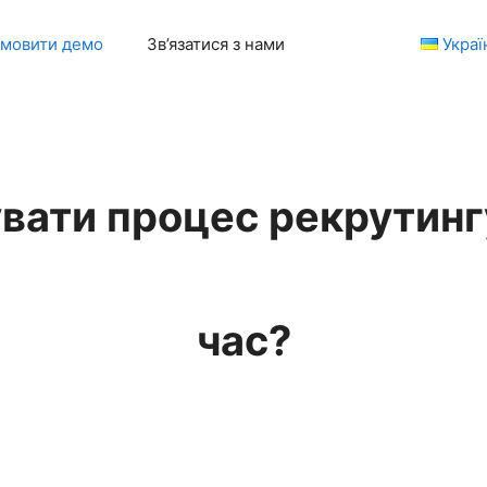
мовити демо
Зв’язатися з нами
Украї
увати процес рекрутин
час?