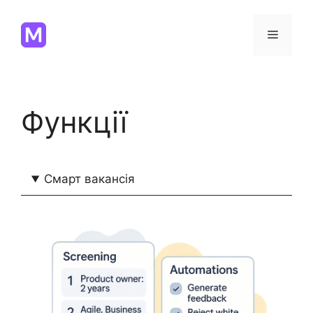
Перейти
до
Меню
вмісту
Функції
Смарт вакансія