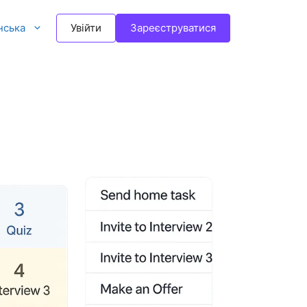
нська
Увійти
Зареєструватися