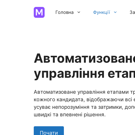
Перейти
до
Головна
Функції
За
вмісту
Автоматизован
управління ета
Автоматизоване управління етапами тр
кожного кандидата, відображаючи всі 
усуває непорозуміння та затримки, до
швидкі та впевнені рішення.
Почати