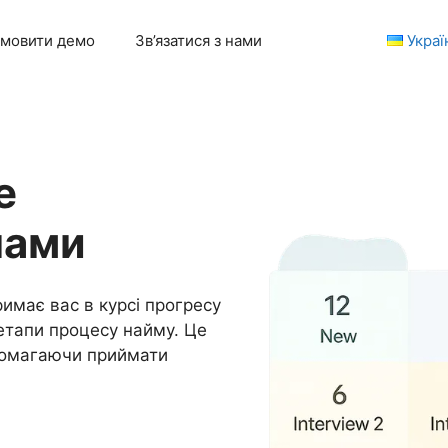
мовити демо
Зв’язатися з нами
Украї
е
пами
имає вас в курсі прогресу
етапи процесу найму. Це
помагаючи приймати