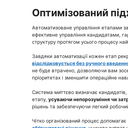
Оптимізований під
Автоматизоване управління етапами за
ефективне управління кандидатами, гар
структуру протягом усього процесу най
Завдяки автоматизації кожен етап рек
відслідковується без ручного введенн
не буде втрачено, дозволяючи вам зос
пріоритетах і зменшити операційне на
Система миттєво визначає кандидатів,
етапу,
усуваючи непорозуміння чи зат
рішень та забезпечуючи легкий робочи
Чітко організований процес допомагає