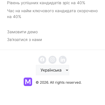
Рівень успішних кандидатів зріс на 40%
Час на найм ключового кандидата скорочено
на 40%
Замовити демо
Зв’язатися з нами
В
и
б
© 2026. All rights reserved.
р
а
т
и
м